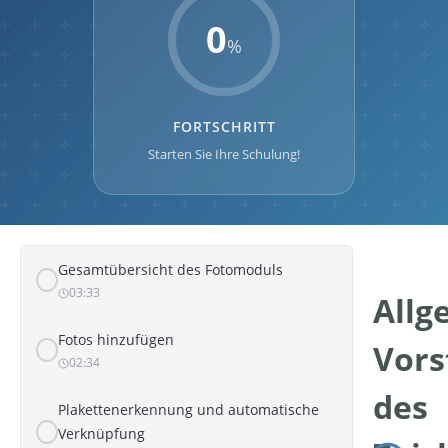
Export
0
02:15
%
In Serie arbeiten
02:16
FORTSCHRITT
Starten Sie Ihre Schulung!
Formularanzeige
01:42
FOTOS
Gesamtübersicht des Fotomoduls
03:33
Allg
Fotos hinzufügen
Vors
02:34
des
Plakettenerkennung und automatische
Verknüpfung