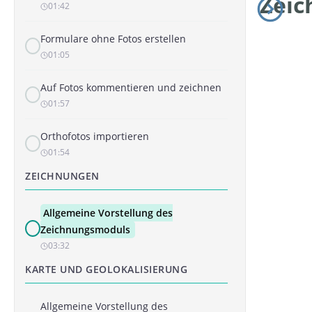
Zeic
01:42
Formulare ohne Fotos erstellen
01:05
Auf Fotos kommentieren und zeichnen
01:57
Orthofotos importieren
01:54
ZEICHNUNGEN
Allgemeine Vorstellung des
Zeichnungsmoduls
03:32
KARTE UND GEOLOKALISIERUNG
Allgemeine Vorstellung des