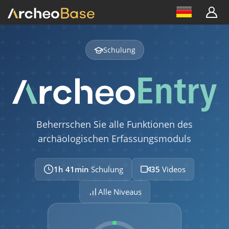
einer Untersuchung
01:18
Formulartyp erstellen
Schulung
04:48
Zusatzformulare
01:43
Formularverlauf
Beherrschen Sie alle Funktionen des
00:51
archäologischen Erfassungsmoduls
TABELLE
Spaltenanzeige auswählen
1h 41min
Schulung
35
Videos
02:14
Alle Niveaus
Suche
01:45