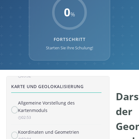
Auf Fotos kommentieren und zeichnen
0
01:57
%
Orthofotos importieren
01:54
FORTSCHRITT
ZEICHNUNGEN
Starten Sie Ihre Schulung!
Allgemeine Vorstellung des
Zeichnungsmoduls
03:32
KARTE UND GEOLOKALISIERUNG
Dars
Allgemeine Vorstellung des
der
Kartenmoduls
02:53
Geo
Koordinaten und Geometrien