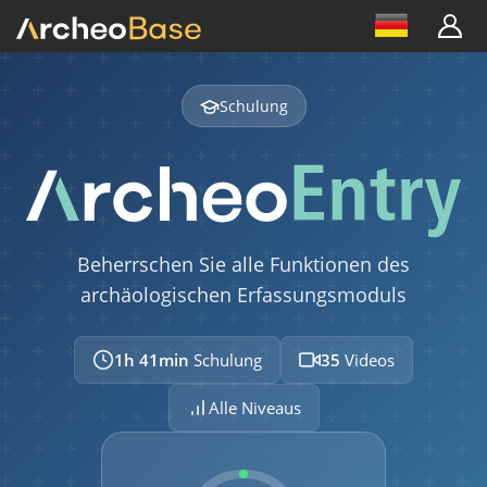
02:16
Formularanzeige
01:42
Schulung
FOTOS
Gesamtübersicht des Fotomoduls
03:33
Fotos hinzufügen
Beherrschen Sie alle Funktionen des
02:34
archäologischen Erfassungsmoduls
Plakettenerkennung und automatische
Verknüpfung
1h 41min
Schulung
35
Videos
01:42
Alle Niveaus
Formulare ohne Fotos erstellen
01:05