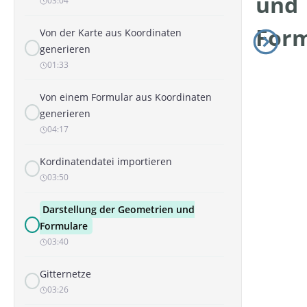
und
03:04
Form
Von der Karte aus Koordinaten
generieren
01:33
Von einem Formular aus Koordinaten
generieren
04:17
Kordinatendatei importieren
03:50
Darstellung der Geometrien und
Formulare
03:40
Gitternetze
03:26