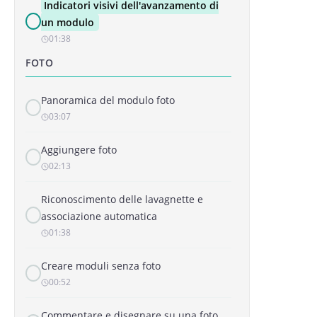
Indicatori visivi dell'avanzamento di
un modulo
01:38
FOTO
Panoramica del modulo foto
03:07
Aggiungere foto
02:13
Riconoscimento delle lavagnette e
associazione automatica
01:38
Creare moduli senza foto
00:52
Commentare e disegnare su una foto