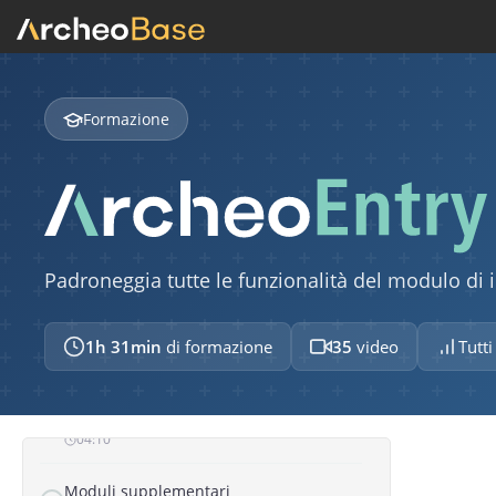
FORMA
Struttura di un modulo
04:26
Formazione
Associazione tra moduli
01:37
Visualizzazione delle associazioni
02:01
Padroneggia tutte le funzionalità del modulo di
Libreria di moduli e assegnazione a un
intervento
1h 31min
di formazione
35
video
Tutti 
01:17
Creare un tipo di modulo
04:10
Moduli supplementari