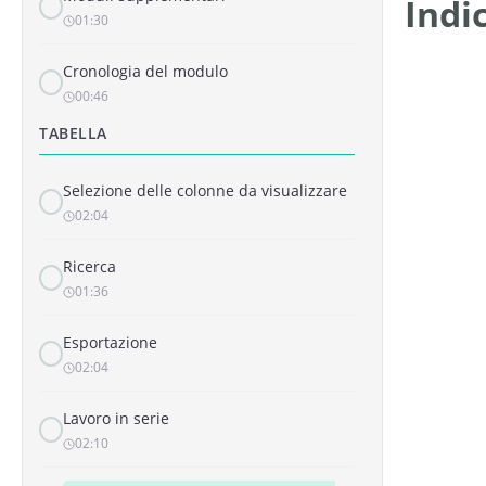
Indi
01:30
Cronologia del modulo
00:46
TABELLA
Selezione delle colonne da visualizzare
02:04
Ricerca
01:36
Esportazione
02:04
Lavoro in serie
02:10