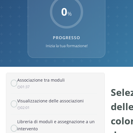
0
INTERVENTO
%
Presentazione generale dell'interfaccia
05:10
PROGRESSO
FORMA
Inizia la tua formazione!
Struttura di un modulo
04:26
Associazione tra moduli
01:37
Sele
Visualizzazione delle associazioni
dell
02:01
colo
Libreria di moduli e assegnazione a un
intervento