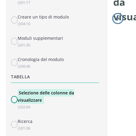
da
01:17
visu
Creare un tipo di modulo
04:10
Moduli supplementari
01:30
Cronologia del modulo
00:46
TABELLA
Selezione delle colonne da
visualizzare
02:04
Ricerca
01:36