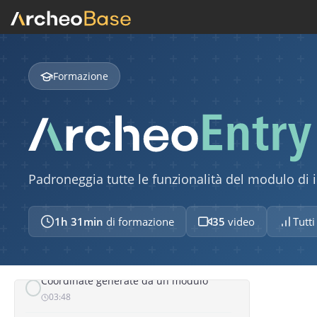
Presentazione generale del modulo di
disegno
03:05
Formazione
MAPPA E GEOLOCALIZZAZIONE
Presentazione generale del modulo
mappa
02:37
Padroneggia tutte le funzionalità del modulo di
Sistema di coordinate
02:42
1h 31min
di formazione
35
video
Tutti 
Coordinate generate dalla mappa
01:16
Coordinate generate da un modulo
03:48