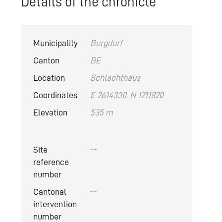
Details of the chronicle
Municipality
Burgdorf
Canton
BE
Location
Schlachthaus
Coordinates
E 2614330, N 1211820
Elevation
535 m
Site
--
reference
number
Cantonal
--
intervention
number