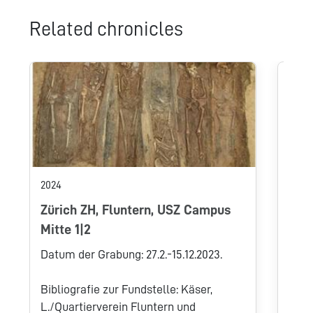
Related chronicles
1989
Bur
Das 
genu
Burg
infi
2024
Nenn
Zürich ZH, Fluntern, USZ Campus
Jahr
Mitte 1|2
Phas
Schw
Datum der Grabung: 27.2.-15.12.2023.
Vorg
unte
Bibliografie zur Fundstelle: Käser,
Die 
L./Quartierverein Fluntern und