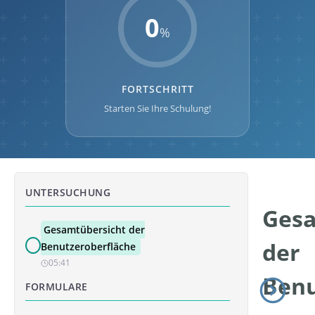
0
%
FORTSCHRITT
Starten Sie Ihre Schulung!
UNTERSUCHUNG
Gesa
Gesamtübersicht der
der
Benutzeroberfläche
05:41
Benu
FORMULARE