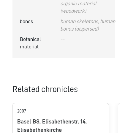
organic material
(woodwork)
bones
human skeletons, human
bones (dispersed)
Botanical
--
material
Related chronicles
2007
2017
Basel BS, Elisabethenstr. 14,
Base
Elisabethenkirche
Das 