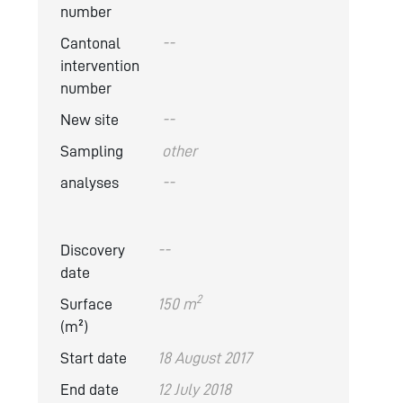
number
Cantonal
--
intervention
number
New site
--
Sampling
other
analyses
--
Discovery
--
date
2
Surface
150 m
(m²)
Start date
18 August 2017
End date
12 July 2018