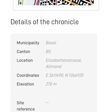
Details of the chronicle
Municipality
Basel
Canton
BS
Location
Elisabethenstrasse,
Allmend
Coordinates
E 2611490, N 1266925
Elevation
270 m
Site
--
reference