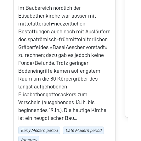
Gräb
Im Baubereich nördlich der
ehem
Elisabethenkirche war ausser mit
Rosen
mittelalterlich-neuzeitlichen
war 
Bestattungen auch noch mit Ausläufern
best
des spätrömisch-frühmittelalterlichen
Absc
Gräberfeldes «BaselAeschenvorstadt»
Rest
zu rechnen; dazu gab es jedoch keine
Eing
Funde/Befunde. Trotz geringer
Gruf
Bodeneingriffe kamen auf engstem
Erwa
Raum um die 80 Körpergräber des
einz
längst aufgehobenen
Elisabethengottesackers zum
Earl
Vorschein (ausgehendes 13.Jh. bis
fune
beginnendes 19.Jh.). Die heutige Kirche
ist ein neugotischer Bau...
Early Modern period
Late Modern period
funerary