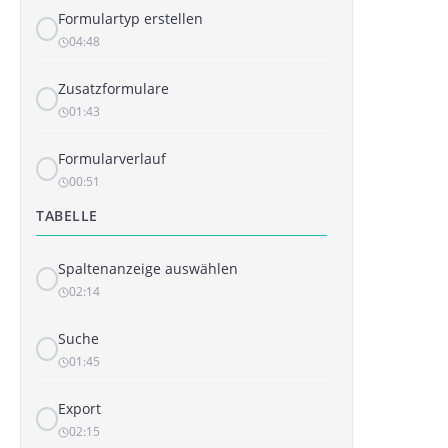
Formulartyp erstellen
04:48
Zusatzformulare
01:43
Formularverlauf
00:51
TABELLE
Spaltenanzeige auswählen
02:14
Suche
01:45
Export
02:15