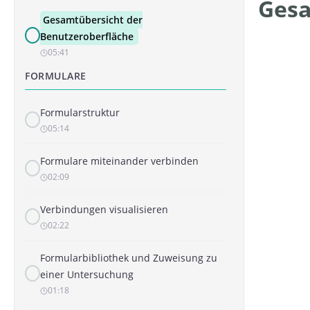
Gesa
Gesamtübersicht der
Benutzeroberfläche
05:41
FORMULARE
Formularstruktur
05:14
Formulare miteinander verbinden
02:09
Verbindungen visualisieren
02:22
Formularbibliothek und Zuweisung zu
einer Untersuchung
01:18