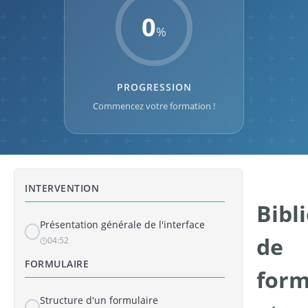
0
%
PROGRESSION
Commencez votre formation !
INTERVENTION
Bibl
Présentation générale de l'interface
de
04:52
FORMULAIRE
form
Structure d'un formulaire