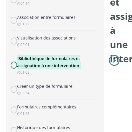
et
04:14
assi
Association entre formulaires
01:29
à
Visualisation des associations
une
02:01
inte
Bibliothèque de formulaires et
assignation à une intervention
01:03
Créer un type de formulaire
03:54
Formulaires complémentaires
01:23
Historique des formulaires