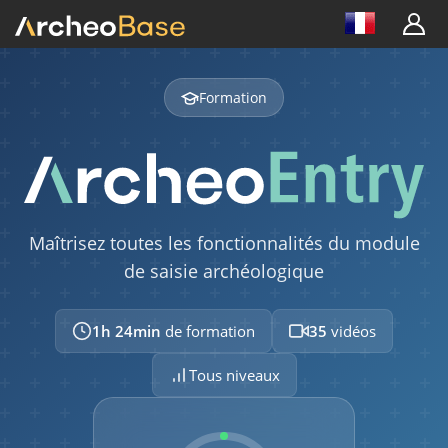
TABLE
Sélection des colonnes à afficher
01:52
Formation
Recherche
01:35
Exportation
01:54
Maîtrisez toutes les fonctionnalités du module
Travail en série
de saisie archéologique
01:57
1h 24min
de formation
35
vidéos
Indicateurs visuels
01:25
Tous niveaux
PHOTO
Présentation générale du module photo