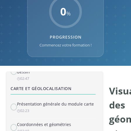
0
Commenter et dessiner sur une photo
%
01:28
Importation des orthophotos
PROGRESSION
01:33
Commencez votre formation !
DESSIN
Présentation générale du module
dessin
02:47
Visu
CARTE ET GÉOLOCALISATION
des
Présentation générale du module carte
02:23
géom
Coordonnées et géométries