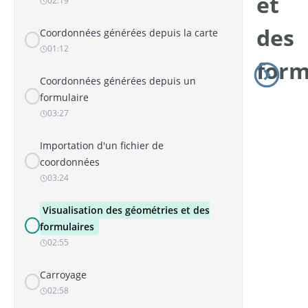
et
02:19
des
Coordonnées générées depuis la carte
01:12
form
Coordonnées générées depuis un
formulaire
03:27
Importation d'un fichier de
coordonnées
03:24
Visualisation des géométries et des
formulaires
02:55
Carroyage
02:58