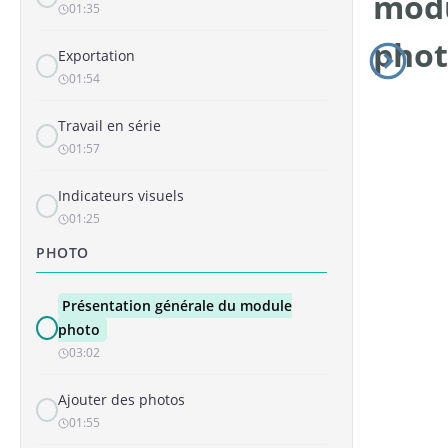
mod
01:35
pho
Exportation
01:54
Travail en série
01:57
Indicateurs visuels
01:25
PHOTO
Présentation générale du module
photo
03:02
Ajouter des photos
01:55