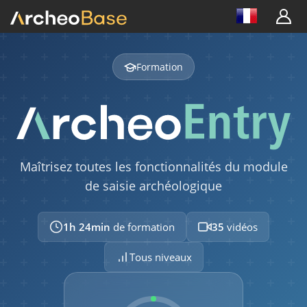
INTERVENTION
Formation
Présentation générale de l'interface
04:52
FORMULAIRE
Maîtrisez toutes les fonctionnalités du module
Structure d'un formulaire
de saisie archéologique
04:14
Association entre formulaires
1h 24min
de formation
35
vidéos
01:29
Tous niveaux
Visualisation des associations
02:01