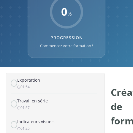
Historique des formulaires
0
00:42
%
TABLE
PROGRESSION
Sélection des colonnes à afficher
01:52
Commencez votre formation !
Recherche
01:35
Exportation
01:54
Créa
Travail en série
de
01:57
form
Indicateurs visuels
01:25