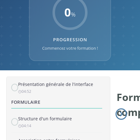
0
%
PROGRESSION
Commencez votre formation !
INTERVENTION
Présentation générale de l'interface
04:52
Form
FORMULAIRE
comp
Structure d'un formulaire
04:14