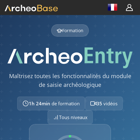
Présentation générale de l'interface
04:52
FORMULAIRE
Formation
Structure d'un formulaire
04:14
Association entre formulaires
01:29
Maîtrisez toutes les fonctionnalités du module
Visualisation des associations
de saisie archéologique
02:01
Bibliothèque de formulaires et
1h 24min
de formation
35
vidéos
assignation à une intervention
Tous niveaux
01:03
Créer un type de formulaire
03:54