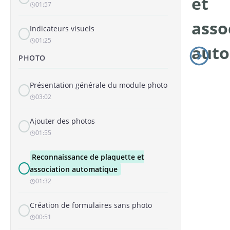
et
01:57
asso
Indicateurs visuels
01:25
aut
PHOTO
Présentation générale du module photo
03:02
Ajouter des photos
01:55
Reconnaissance de plaquette et
association automatique
01:32
Création de formulaires sans photo
00:51